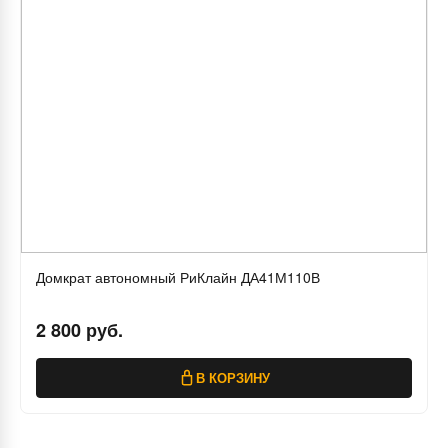
Домкрат автономный РиКлайн ДА41М110В
2 800 руб.
В КОРЗИНУ