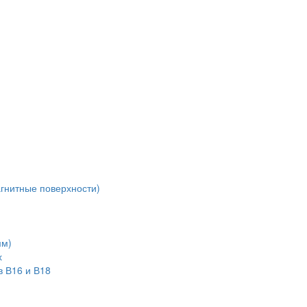
агнитные поверхности)
мм)
х
в В16 и В18